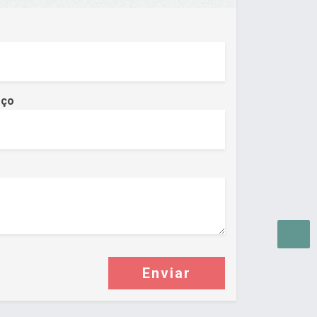
eço
Enviar