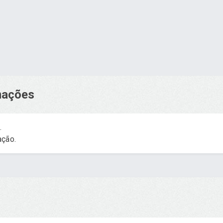
rmações
.
ação.