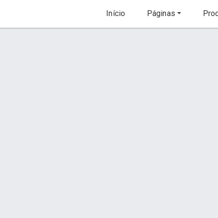
Início
Páginas
Prod
Revele Suas Fotos
Orçamento via WhatsApp
Descrição