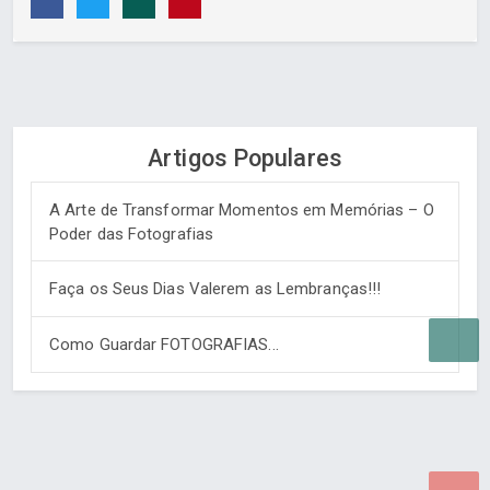
Artigos Populares
A Arte de Transformar Momentos em Memórias – O
Poder das Fotografias
Faça os Seus Dias Valerem as Lembranças!!!
Como Guardar FOTOGRAFIAS...
Desenvolvido por Poly Design
Cubo Guia -
www.cuboguia.com.br - Desenvolvimento de Sites e